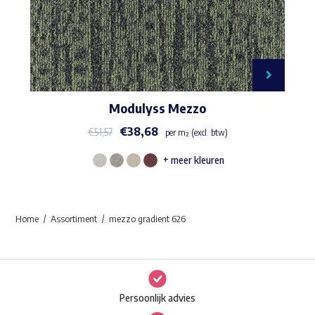
Modulyss Mezzo
€
38,68
€
51,57
per m² (excl. btw)
+ meer kleuren
Dit
product
heeft
Home
Assortiment
mezzo gradient 626
meerdere
variaties.
Deze
optie
Persoonlijk advies
kan