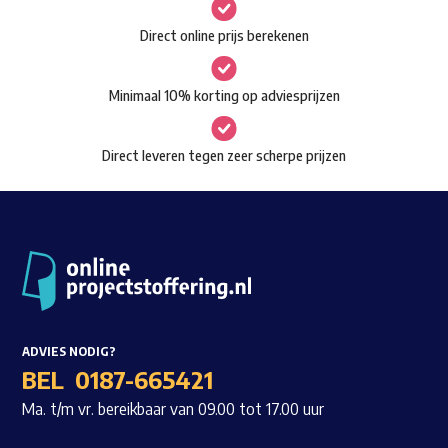
gekozen
Waar ben je naar op zoek?
Direct online prijs berekenen
worden
op
Minimaal 10% korting op adviesprijzen
de
productpagina
Direct leveren tegen zeer scherpe prijzen
ADVIES NODIG?
BEL
0187-665421
Ma. t/m vr. bereikbaar van 09.00 tot 17.00 uur