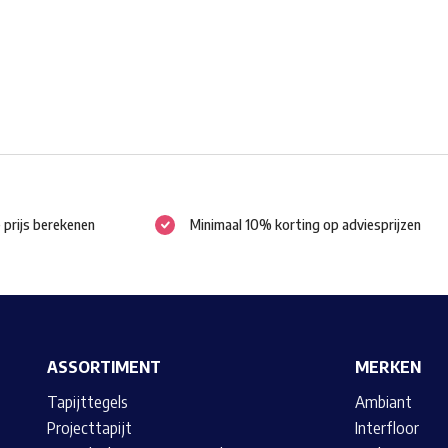
worden
op
de
productpagina
e prijs berekenen
Minimaal 10% korting op adviesprijzen
ASSORTIMENT
MERKEN
Tapijttegels
Ambiant
Projecttapijt
Interfloor