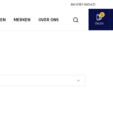
Bel
0187-665421
0
GEN
MERKEN
OVER ONS
STALEN