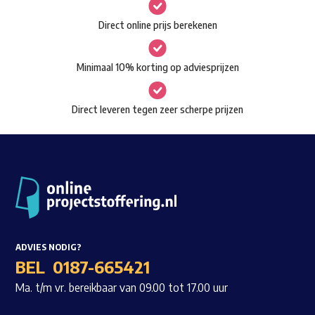
gekozen
Waar ben je naar op zoek?
Direct online prijs berekenen
worden
op
Minimaal 10% korting op adviesprijzen
de
productpagina
Direct leveren tegen zeer scherpe prijzen
ADVIES NODIG?
BEL
0187-665421
Ma. t/m vr. bereikbaar van 09.00 tot 17.00 uur