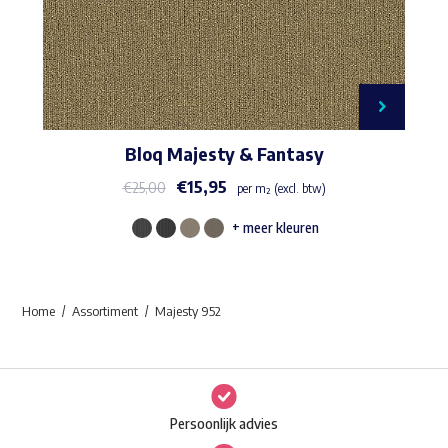
Bloq Majesty & Fantasy
€
15,95
€
25,00
per m² (excl. btw)
+ meer kleuren
Dit
product
heeft
Home
Assortiment
Majesty 952
meerdere
variaties.
Deze
optie
Persoonlijk advies
kan