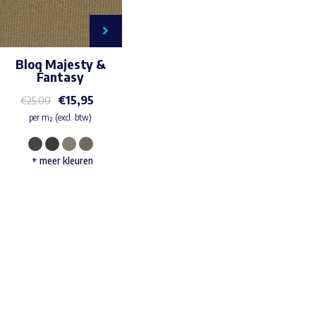
Bloq Majesty &
Fantasy
€
15,95
€
25,00
per m² (excl. btw)
Dit
+ meer kleuren
product
heeft
meerdere
variaties.
Waar ben je naar op zoek?
Deze
optie
kan