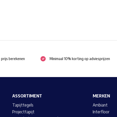
gekozen
worden
op
de
productpagina
e prijs berekenen
Minimaal 10% korting op adviesprijzen
ASSORTIMENT
MERKEN
Tapijttegels
Ambiant
Projecttapijt
Interfloor