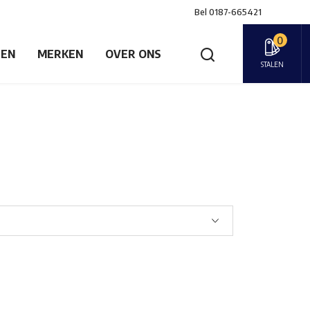
Bel
0187-665421
0
GEN
MERKEN
OVER ONS
STALEN