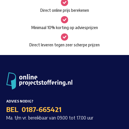
gekozen
Waar ben je naar op zoek?
Direct online prijs berekenen
worden
op
Minimaal 10% korting op adviesprijzen
de
productpagina
Direct leveren tegen zeer scherpe prijzen
ADVIES NODIG?
BEL
0187-665421
Ma. t/m vr. bereikbaar van 09.00 tot 17.00 uur