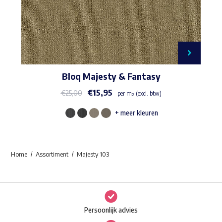
Bloq Majesty & Fantasy
€
15,95
€
25,00
per m² (excl. btw)
+ meer kleuren
Dit
product
heeft
Home
Assortiment
Majesty 103
meerdere
variaties.
Deze
optie
Persoonlijk advies
kan