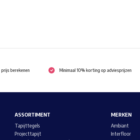
worden
op
de
productpagina
e prijs berekenen
Minimaal 10% korting op adviesprijzen
ASSORTIMENT
MERKEN
Tapijttegels
Ambiant
Projecttapijt
Interfloor