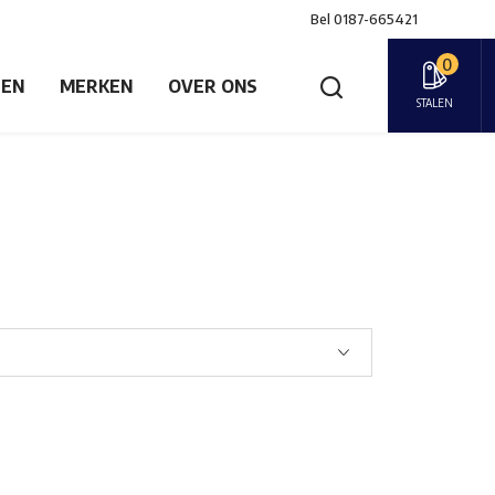
Bel
0187-665421
0
GEN
MERKEN
OVER ONS
STALEN