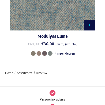
Modulyss Lume
€
36,00
€
48,00
per m² (excl. btw)
+ meer kleuren
Dit
product
heeft
Home
Assortiment
lume 945
meerdere
variaties.
Deze
optie
Persoonlijk advies
kan