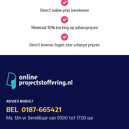
gekozen
Waar ben je naar op zoek?
Direct online prijs berekenen
worden
op
Minimaal 10% korting op adviesprijzen
de
productpagina
Direct leveren tegen zeer scherpe prijzen
ADVIES NODIG?
BEL
0187-665421
Ma. t/m vr. bereikbaar van 09.00 tot 17.00 uur