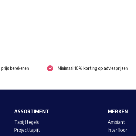
worden
op
de
productpagina
e prijs berekenen
Minimaal 10% korting op adviesprijzen
ASSORTIMENT
MERKEN
Tapijttegels
Ambiant
Projecttapijt
Interfloor