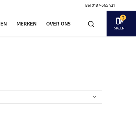
Bel
0187-665421
0
GEN
MERKEN
OVER ONS
STALEN