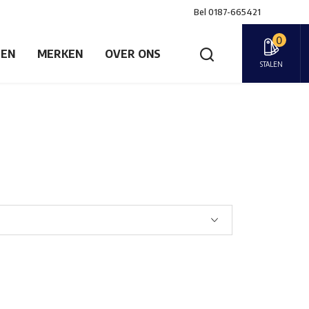
Bel
0187-665421
0
GEN
MERKEN
OVER ONS
STALEN