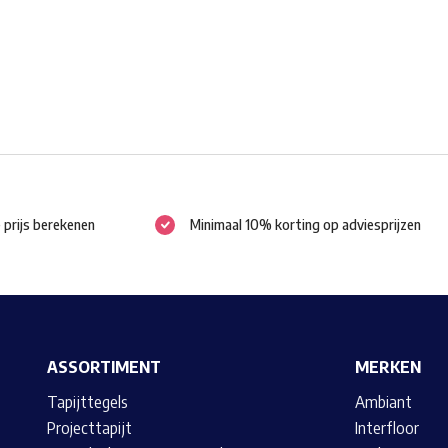
worden
op
de
productpagina
e prijs berekenen
Minimaal 10% korting op adviesprijzen
ASSORTIMENT
MERKEN
Tapijttegels
Ambiant
Projecttapijt
Interfloor