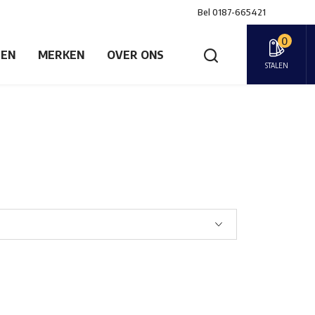
Bel
0187-665421
0
GEN
MERKEN
OVER ONS
STALEN