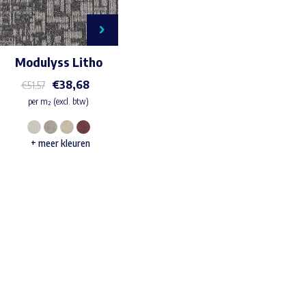
Modulyss Litho
€
38,68
€
51,57
per m² (excl. btw)
Dit
+ meer kleuren
product
heeft
meerdere
variaties.
Deze
Waar ben je naar op zoek?
optie
kan
gekozen