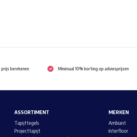
worden
op
de
productpagina
e prijs berekenen
Minimaal 10% korting op adviesprijzen
ASSORTIMENT
MERKEN
Tapijttegels
Ambiant
Projecttapijt
Interfloor