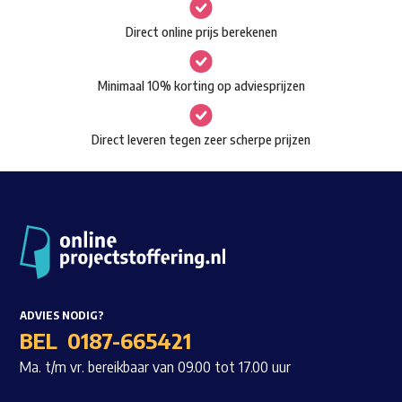
gekozen
Waar ben je naar op zoek?
Direct online prijs berekenen
worden
op
Minimaal 10% korting op adviesprijzen
de
productpagina
Direct leveren tegen zeer scherpe prijzen
ADVIES NODIG?
BEL
0187-665421
Ma. t/m vr. bereikbaar van 09.00 tot 17.00 uur