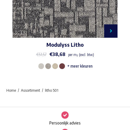
Modulyss Litho
€
38,68
€
51,57
per m² (excl. btw)
+ meer kleuren
Dit
product
heeft
Home
Assortiment
litho 501
meerdere
variaties.
Deze
optie
Persoonlijk advies
kan