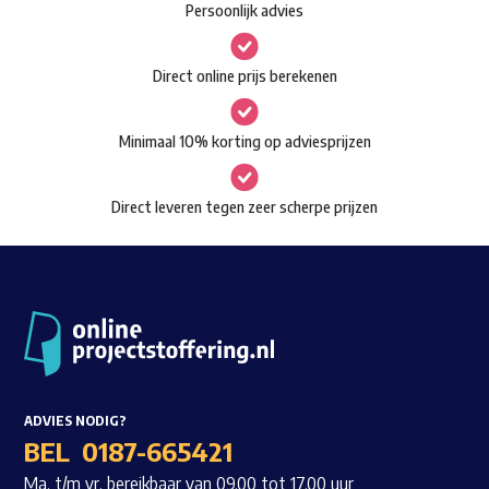
Persoonlijk advies
kan
Waar ben je naar op zoek?
gekozen
Direct online prijs berekenen
worden
op
Minimaal 10% korting op adviesprijzen
de
productpagina
Direct leveren tegen zeer scherpe prijzen
ADVIES NODIG?
BEL
0187-665421
Ma. t/m vr. bereikbaar van 09.00 tot 17.00 uur