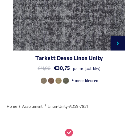
Tarkett Desso Linon Unity
€
30,75
€
41,00
per m² (excl. btw)
+ meer kleuren
Dit
product
heeft
Home
Assortiment
Linon-Unity-AD59-7851
meerdere
variaties.
Deze
optie