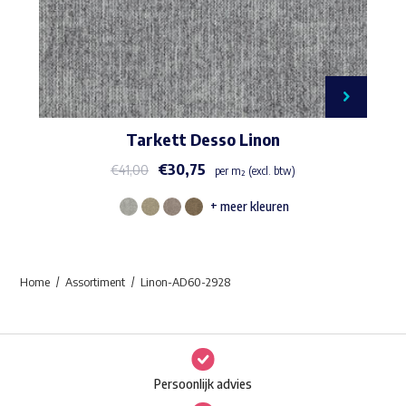
Tarkett Desso Linon
€
30,75
€
41,00
per m² (excl. btw)
+ meer kleuren
Dit
product
heeft
Home
Assortiment
Linon-AD60-2928
meerdere
variaties.
Deze
optie
Persoonlijk advies
kan