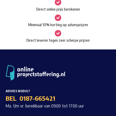
gekozen
Waar ben je naar op zoek?
Direct online prijs berekenen
worden
op
Minimaal 10% korting op adviesprijzen
de
productpagina
Direct leveren tegen zeer scherpe prijzen
ADVIES NODIG?
BEL
0187-665421
Ma. t/m vr. bereikbaar van 09.00 tot 17.00 uur