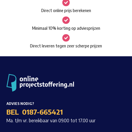
gekozen
Waar ben je naar op zoek?
Direct online prijs berekenen
worden
op
Minimaal 10% korting op adviesprijzen
de
productpagina
Direct leveren tegen zeer scherpe prijzen
ADVIES NODIG?
BEL
0187-665421
Ma. t/m vr. bereikbaar van 09.00 tot 17.00 uur