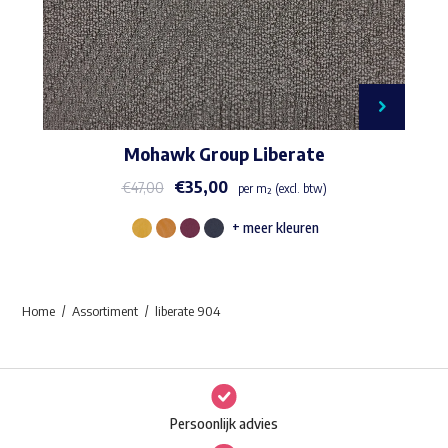
Mohawk Group Liberate
€
35,00
€
47,00
per m² (excl. btw)
+ meer kleuren
Dit
product
heeft
Home
Assortiment
liberate 904
meerdere
variaties.
Deze
optie
Persoonlijk advies
kan