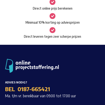
gekozen
Waar ben je naar op zoek?
Direct online prijs berekenen
worden
op
Minimaal 10% korting op adviesprijzen
de
productpagina
Direct leveren tegen zeer scherpe prijzen
ADVIES NODIG?
BEL
0187-665421
Ma. t/m vr. bereikbaar van 09.00 tot 17.00 uur