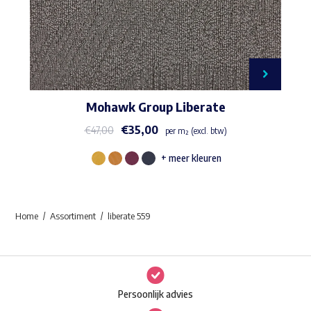
Mohawk Group Liberate
€
35,00
€
47,00
per m² (excl. btw)
+ meer kleuren
Dit
product
heeft
Home
Assortiment
liberate 559
meerdere
variaties.
Deze
optie
Persoonlijk advies
kan