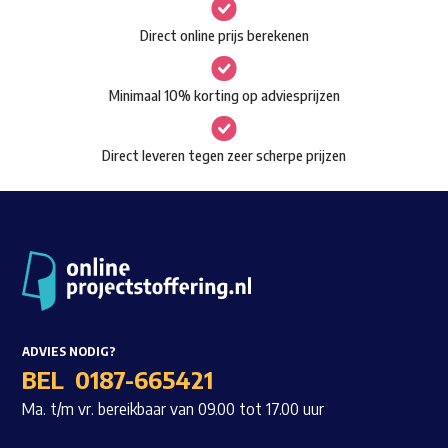
gekozen
Waar ben je naar op zoek?
Direct online prijs berekenen
worden
op
Minimaal 10% korting op adviesprijzen
de
productpagina
Direct leveren tegen zeer scherpe prijzen
ADVIES NODIG?
BEL
0187-665421
Ma. t/m vr. bereikbaar van 09.00 tot 17.00 uur