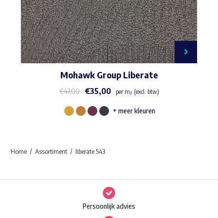
Mohawk Group Liberate
€
35,00
€
47,00
per m² (excl. btw)
+ meer kleuren
Dit
product
heeft
Home
Assortiment
liberate 543
meerdere
variaties.
Deze
optie
Persoonlijk advies
kan