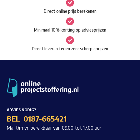
gekozen
Waar ben je naar op zoek?
Direct online prijs berekenen
worden
op
Minimaal 10% korting op adviesprijzen
de
productpagina
Direct leveren tegen zeer scherpe prijzen
ADVIES NODIG?
BEL
0187-665421
Ma. t/m vr. bereikbaar van 09.00 tot 17.00 uur