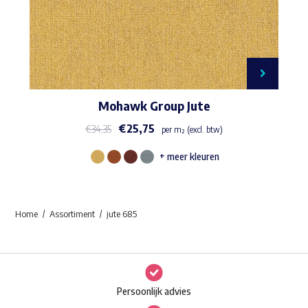
Mohawk Group Jute
€
25,75
€
34,35
per m² (excl. btw)
+ meer kleuren
Dit
product
heeft
Home
Assortiment
jute 685
meerdere
variaties.
Deze
optie
Persoonlijk advies
kan