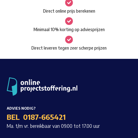
gekozen
Waar ben je naar op zoek?
Direct online prijs berekenen
worden
op
Minimaal 10% korting op adviesprijzen
de
productpagina
Direct leveren tegen zeer scherpe prijzen
ADVIES NODIG?
BEL
0187-665421
Ma. t/m vr. bereikbaar van 09.00 tot 17.00 uur