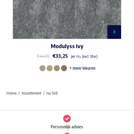
Modulyss Ivy
€
33,25
€
44,95
per m² (excl. btw)
+ meer kleuren
Dit
product
heeft
Home
Assortiment
Ivy 528
meerdere
variaties.
Deze
optie
Persoonlijk advies
kan