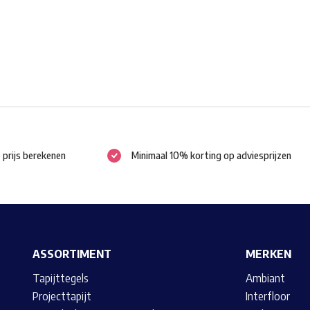
worden
op
de
productpagina
e prijs berekenen
Minimaal 10% korting op adviesprijzen
ASSORTIMENT
MERKEN
Tapijttegels
Ambiant
Projecttapijt
Interfloor