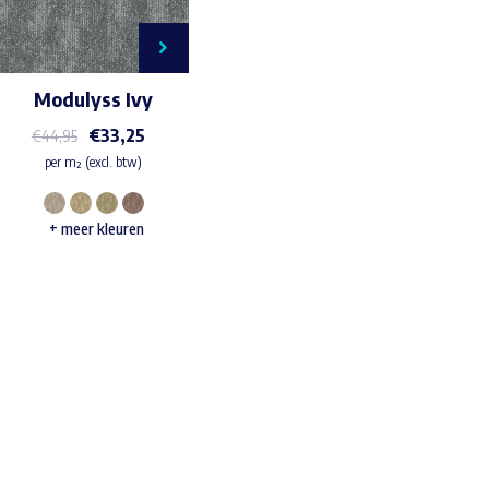
Modulyss Ivy
€
33,25
€
44,95
per m² (excl. btw)
Dit
+ meer kleuren
product
heeft
meerdere
variaties.
Deze
Waar ben je naar op zoek?
optie
kan
gekozen