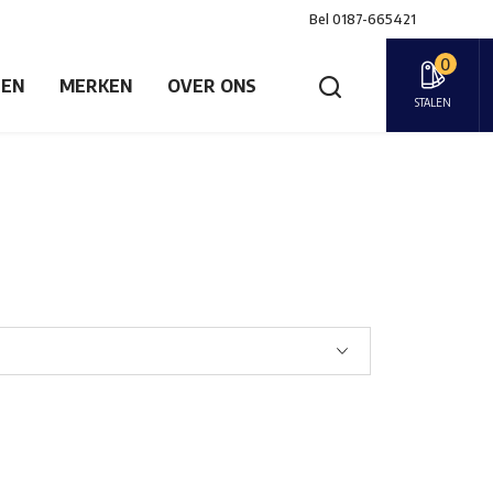
Bel
0187-665421
0
GEN
MERKEN
OVER ONS
STALEN