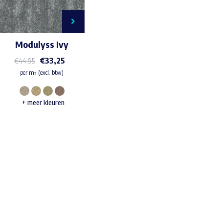
Modulyss Ivy
€
33,25
€
44,95
per m² (excl. btw)
Dit
+ meer kleuren
product
heeft
meerdere
variaties.
Deze
Waar ben je naar op zoek?
optie
kan
gekozen