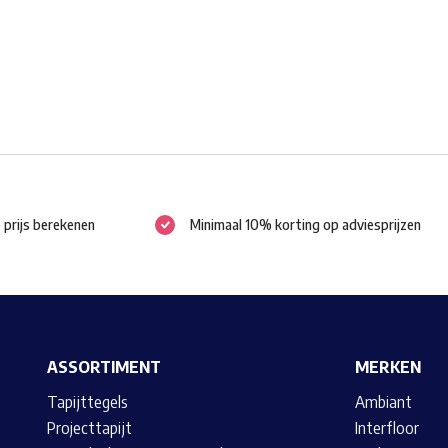
worden
op
de
productpagina
e prijs berekenen
Minimaal 10% korting op adviesprijzen
ASSORTIMENT
MERKEN
Tapijttegels
Ambiant
Projecttapijt
Interfloor