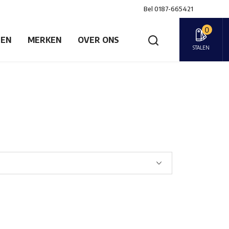
Bel
0187-665421
0
GEN
MERKEN
OVER ONS
STALEN