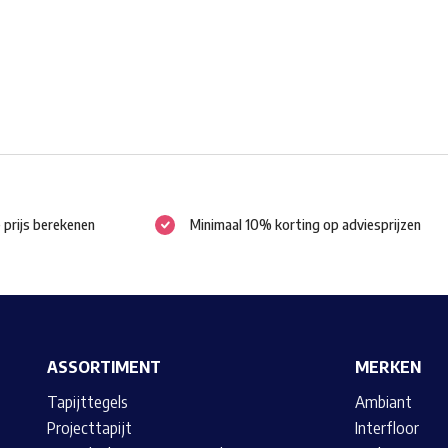
worden
op
de
productpagina
e prijs berekenen
Minimaal 10% korting op adviesprijzen
ASSORTIMENT
MERKEN
Tapijttegels
Ambiant
Projecttapijt
Interfloor