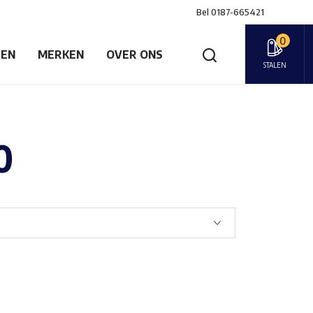
Bel
0187-665421
0
GEN
MERKEN
OVER ONS
STALEN
0