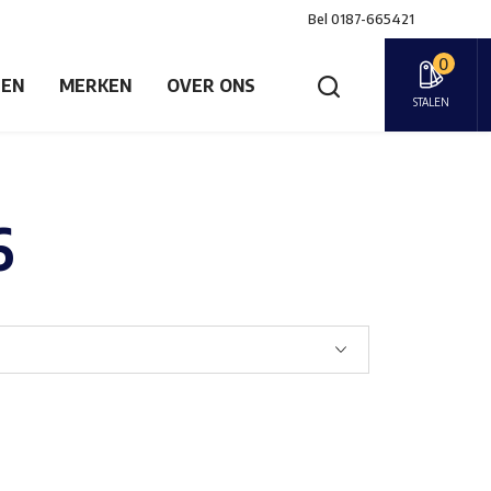
Bel
0187-665421
0
GEN
MERKEN
OVER ONS
STALEN
6