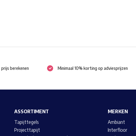
worden
op
de
productpagina
e prijs berekenen
Minimaal 10% korting op adviesprijzen
ASSORTIMENT
MERKEN
Tapijttegels
Ambiant
Projecttapijt
Interfloor