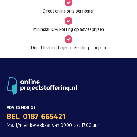
gekozen
Waar ben je naar op zoek?
Direct online prijs berekenen
worden
op
Minimaal 10% korting op adviesprijzen
de
productpagina
Direct leveren tegen zeer scherpe prijzen
ADVIES NODIG?
BEL
0187-665421
Ma. t/m vr. bereikbaar van 09.00 tot 17.00 uur