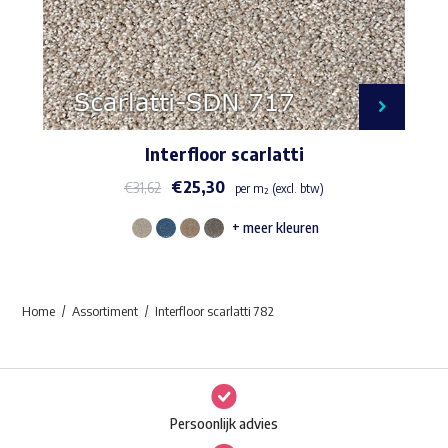
Interfloor scarlatti
€
25,30
€
31,62
per m² (excl. btw)
+ meer kleuren
Dit
product
heeft
Home
Assortiment
Interfloor scarlatti 782
meerdere
variaties.
Deze
optie
Persoonlijk advies
kan