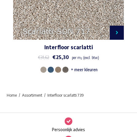
Interfloor scarlatti
€
25,30
€
31,62
per m² (excl. btw)
+ meer kleuren
Dit
product
heeft
Home
Assortiment
Interfloor scarlatti 739
meerdere
variaties.
Deze
optie
Persoonlijk advies
kan