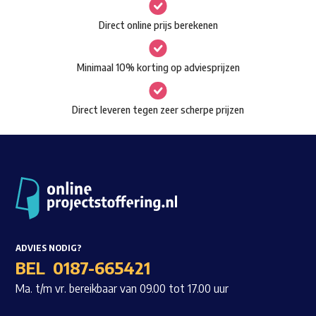
gekozen
Waar ben je naar op zoek?
Direct online prijs berekenen
worden
op
Minimaal 10% korting op adviesprijzen
de
productpagina
Direct leveren tegen zeer scherpe prijzen
ADVIES NODIG?
BEL
0187-665421
Ma. t/m vr. bereikbaar van 09.00 tot 17.00 uur