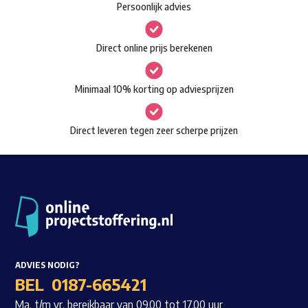
Persoonlijk advies
kan
Waar ben je naar op zoek?
gekozen
Direct online prijs berekenen
worden
op
Minimaal 10% korting op adviesprijzen
de
productpagina
Direct leveren tegen zeer scherpe prijzen
ADVIES NODIG?
BEL
0187-665421
Ma. t/m vr. bereikbaar van 09.00 tot 17.00 uur