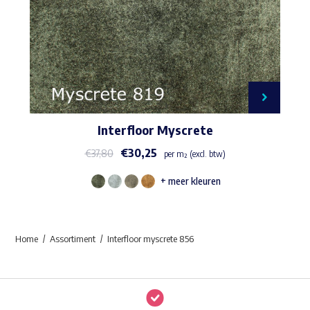
Interfloor Myscrete
€
30,25
€
37,80
per m² (excl. btw)
+ meer kleuren
Dit
product
heeft
Home
Assortiment
Interfloor myscrete 856
meerdere
variaties.
Deze
optie