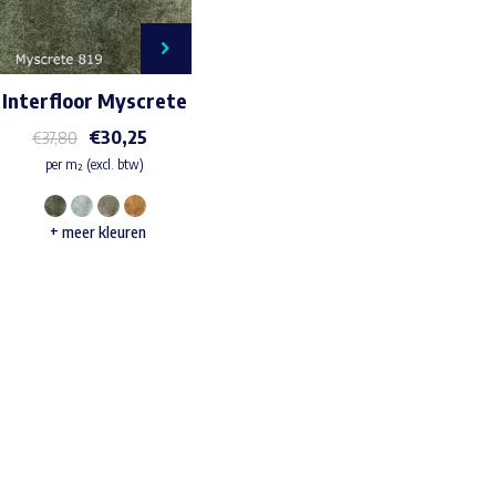
Interfloor Myscrete
€
30,25
€
37,80
per m² (excl. btw)
Dit
+ meer kleuren
product
heeft
meerdere
variaties.
Deze
Waar ben je naar op zoek?
optie
kan
gekozen