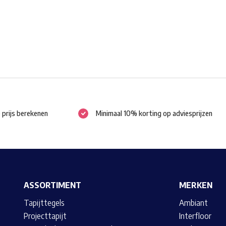
worden
op
de
productpagina
e prijs berekenen
Minimaal 10% korting op adviesprijzen
ASSORTIMENT
MERKEN
Tapijttegels
Ambiant
Projecttapijt
Interfloor