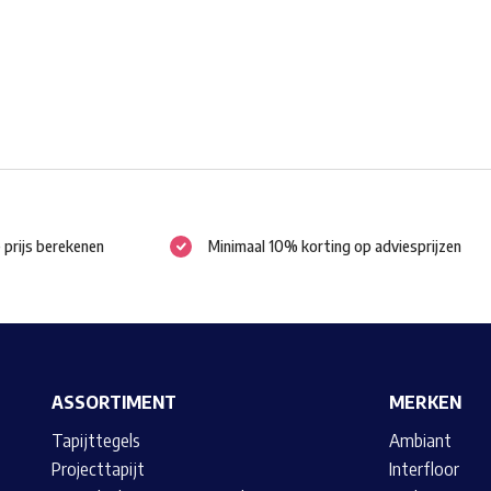
worden
op
de
productpagina
e prijs berekenen
Minimaal 10% korting op adviesprijzen
ASSORTIMENT
MERKEN
Tapijttegels
Ambiant
Projecttapijt
Interfloor