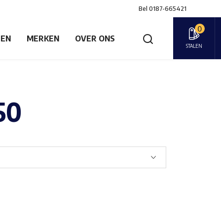
Bel
0187-665421
0
GEN
MERKEN
OVER ONS
STALEN
50