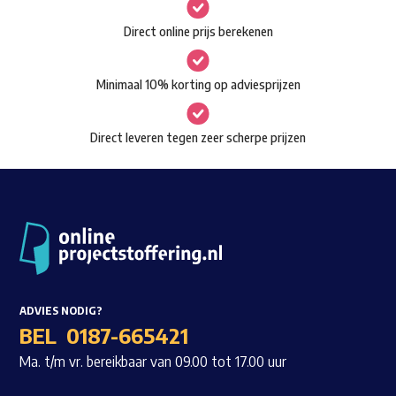
gekozen
Waar ben je naar op zoek?
Direct online prijs berekenen
worden
op
Minimaal 10% korting op adviesprijzen
de
productpagina
Direct leveren tegen zeer scherpe prijzen
ADVIES NODIG?
BEL
0187-665421
Ma. t/m vr. bereikbaar van 09.00 tot 17.00 uur