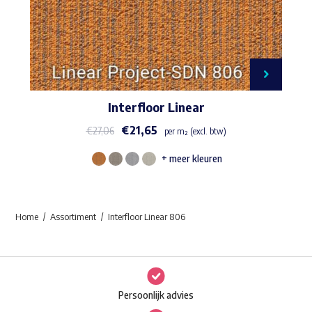
Interfloor Linear
€
21,65
€
27,06
per m² (excl. btw)
+ meer kleuren
Dit
product
heeft
Home
Assortiment
Interfloor Linear 806
meerdere
variaties.
Deze
optie
Persoonlijk advies
kan