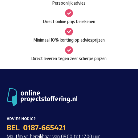
Persoonlijk advies
kan
Waar ben je naar op zoek?
gekozen
Direct online prijs berekenen
worden
op
Minimaal 10% korting op adviesprijzen
de
productpagina
Direct leveren tegen zeer scherpe prijzen
ADVIES NODIG?
BEL
0187-665421
Ma. t/m vr. bereikbaar van 09.00 tot 17.00 uur