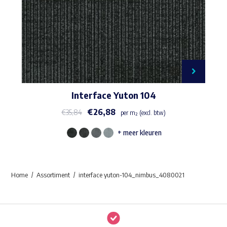
Interface Yuton 104
€
26,88
€
35,84
per m² (excl. btw)
+ meer kleuren
Dit
product
heeft
Home
Assortiment
interface yuton-104_nimbus_4080021
meerdere
variaties.
Deze
optie