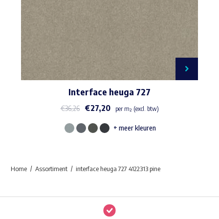
Interface heuga 727
€
27,20
€
36,26
per m² (excl. btw)
+ meer kleuren
Dit
product
heeft
Home
Assortiment
interface heuga 727 4122313 pine
meerdere
variaties.
Deze
optie