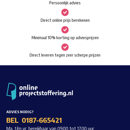
Persoonlijk advies
kan
Waar ben je naar op zoek?
gekozen
Direct online prijs berekenen
worden
op
Minimaal 10% korting op adviesprijzen
de
productpagina
Direct leveren tegen zeer scherpe prijzen
ADVIES NODIG?
BEL
0187-665421
Ma. t/m vr. bereikbaar van 09.00 tot 17.00 uur