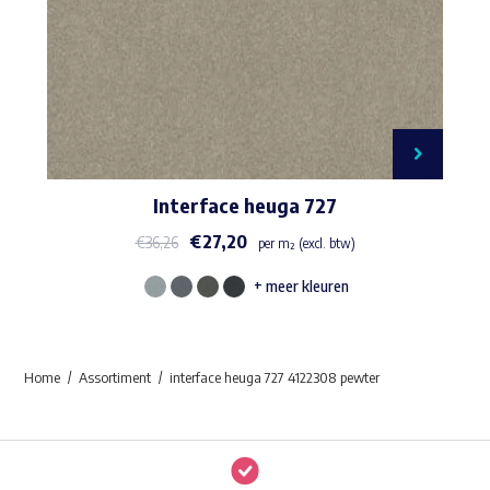
Interface heuga 727
€
27,20
€
36,26
per m² (excl. btw)
+ meer kleuren
Dit
product
heeft
Home
Assortiment
interface heuga 727 4122308 pewter
meerdere
variaties.
Deze
optie