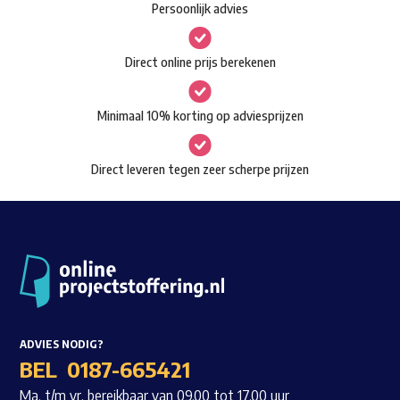
Persoonlijk advies
kan
Waar ben je naar op zoek?
gekozen
Direct online prijs berekenen
worden
op
Minimaal 10% korting op adviesprijzen
de
productpagina
Direct leveren tegen zeer scherpe prijzen
ADVIES NODIG?
BEL
0187-665421
Ma. t/m vr. bereikbaar van 09.00 tot 17.00 uur