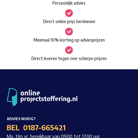
Persoonlijk advies
kan
Waar ben je naar op zoek?
gekozen
Direct online prijs berekenen
worden
op
Minimaal 10% korting op adviesprijzen
de
productpagina
Direct leveren tegen zeer scherpe prijzen
ADVIES NODIG?
BEL
0187-665421
Ma. t/m vr. bereikbaar van 09.00 tot 17.00 uur