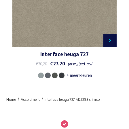
Interface heuga 727
€
27,20
€
36,26
per m² (excl. btw)
+ meer kleuren
Dit
product
heeft
Home
Assortiment
interface heuga 727 4122293 crimson
meerdere
variaties.
Deze
optie