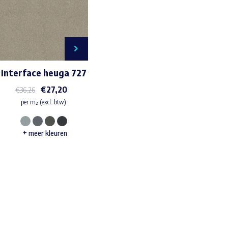
Interface heuga 727
€
27,20
€
36,26
per m² (excl. btw)
Dit
+ meer kleuren
product
heeft
meerdere
Waar ben je naar op zoek?
variaties.
Deze
optie