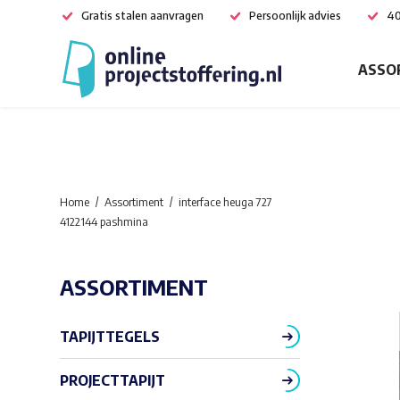
Gratis stalen aanvragen
Persoonlijk advies
40
ASSO
Home
Assortiment
interface heuga 727
4122144 pashmina
ASSORTIMENT
TAPIJTTEGELS
PROJECTTAPIJT