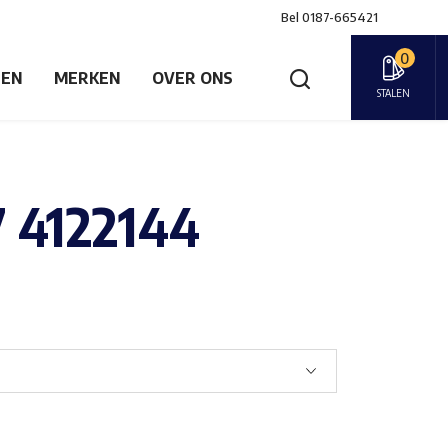
Bel
0187-665421
0
GEN
MERKEN
OVER ONS
STALEN
7 4122144