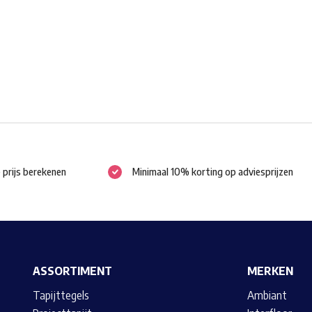
kan
gekozen
worden
op
de
productpagina
e prijs berekenen
Minimaal 10% korting op adviesprijzen
ASSORTIMENT
MERKEN
Tapijttegels
Ambiant