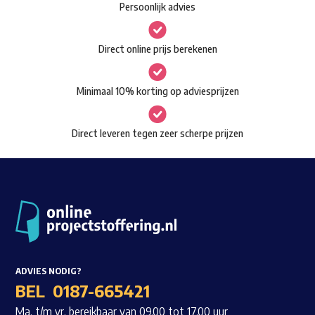
Persoonlijk advies
kan
Waar ben je naar op zoek?
gekozen
Direct online prijs berekenen
worden
op
Minimaal 10% korting op adviesprijzen
de
productpagina
Direct leveren tegen zeer scherpe prijzen
ADVIES NODIG?
BEL
0187-665421
Ma. t/m vr. bereikbaar van 09.00 tot 17.00 uur