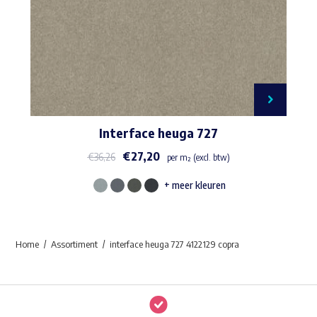
Interface heuga 727
€
27,20
€
36,26
per m² (excl. btw)
+ meer kleuren
Dit
product
heeft
Home
Assortiment
interface heuga 727 4122129 copra
meerdere
variaties.
Deze
optie