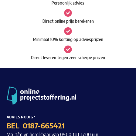
Persoonlijk advies
kan
Waar ben je naar op zoek?
gekozen
Direct online prijs berekenen
worden
op
Minimaal 10% korting op adviesprijzen
de
productpagina
Direct leveren tegen zeer scherpe prijzen
ADVIES NODIG?
BEL
0187-665421
Ma. t/m vr. bereikbaar van 09.00 tot 17.00 uur