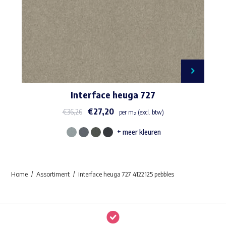
Interface heuga 727
€
27,20
€
36,26
per m² (excl. btw)
+ meer kleuren
Dit
product
heeft
Home
Assortiment
interface heuga 727 4122125 pebbles
meerdere
variaties.
Deze
optie