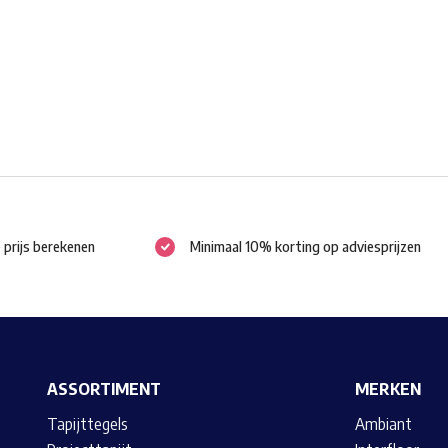
optie
kan
gekozen
worden
op
de
productpagina
e prijs berekenen
Minimaal 10% korting op adviesprijzen
ASSORTIMENT
MERKEN
Tapijttegels
Ambiant