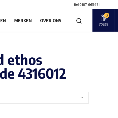
Bel
0187-665421
0
GEN
MERKEN
OVER ONS
STALEN
d ethos
de 4316012