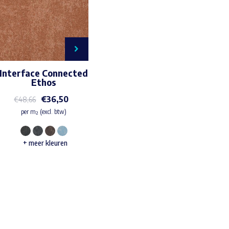
Interface Connected
Ethos
€
36,50
€
48,66
per m² (excl. btw)
Dit
+ meer kleuren
product
heeft
meerdere
Waar ben je naar op zoek?
variaties.
Deze