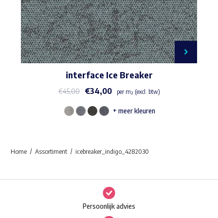
interface Ice Breaker
€
34,00
€
45,00
per m² (excl. btw)
+ meer kleuren
Dit
product
heeft
Home
Assortiment
icebreaker_indigo_4282030
meerdere
variaties.
Deze
optie
Persoonlijk advies
kan