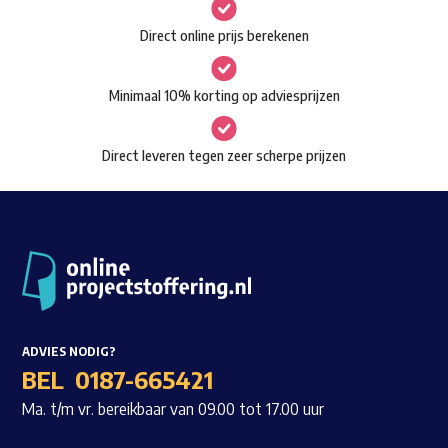
gekozen
Waar ben je naar op zoek?
Direct online prijs berekenen
worden
op
Minimaal 10% korting op adviesprijzen
de
productpagina
Direct leveren tegen zeer scherpe prijzen
ADVIES NODIG?
BEL
0187-665421
Ma. t/m vr. bereikbaar van 09.00 tot 17.00 uur