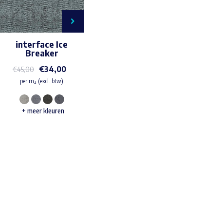
interface Ice
Breaker
€
34,00
€
45,00
per m² (excl. btw)
Dit
+ meer kleuren
product
heeft
meerdere
variaties.
Deze
Waar ben je naar op zoek?
optie
kan