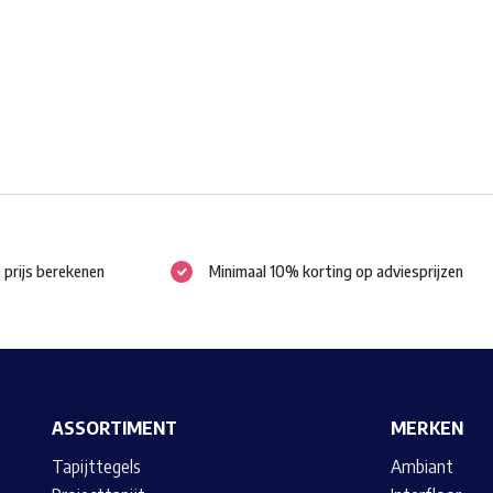
gekozen
worden
op
de
productpagina
e prijs berekenen
Minimaal 10% korting op adviesprijzen
ASSORTIMENT
MERKEN
Tapijttegels
Ambiant