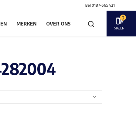
Bel
0187-665421
0
GEN
MERKEN
OVER ONS
STALEN
4282004