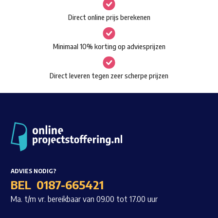
gekozen
Waar ben je naar op zoek?
Direct online prijs berekenen
worden
op
Minimaal 10% korting op adviesprijzen
de
productpagina
Direct leveren tegen zeer scherpe prijzen
ADVIES NODIG?
BEL
0187-665421
Ma. t/m vr. bereikbaar van 09.00 tot 17.00 uur