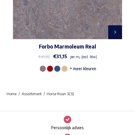
Forbo Marmoleum Real
€
31,15
€
41,50
per m² (excl. btw)
+ meer kleuren
Dit
product
heeft
Home
Assortiment
Horse Roan 3232
meerdere
variaties.
Deze
optie
Persoonlijk advies
kan