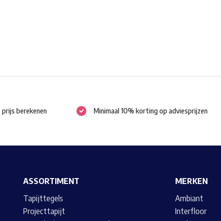
worden
op
de
productpagina
e prijs berekenen
Minimaal 10% korting op adviesprijzen
ASSORTIMENT
MERKEN
Tapijttegels
Ambiant
Projecttapijt
Interfloor