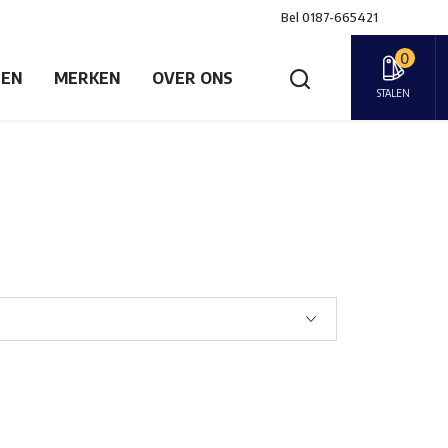
Bel
0187-665421
0
GEN
MERKEN
OVER ONS
STALEN