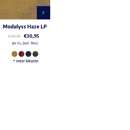
Modulyss Haze LP
€
30,95
€
48,38
per m² (excl. btw)
Dit
+ meer kleuren
product
heeft
meerdere
variaties.
Deze
Waar ben je naar op zoek?
optie
kan
gekozen