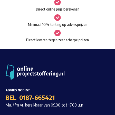
gekozen
Waar ben je naar op zoek?
Direct online prijs berekenen
worden
op
Minimaal 10% korting op adviesprijzen
de
productpagina
Direct leveren tegen zeer scherpe prijzen
ADVIES NODIG?
BEL
0187-665421
Ma. t/m vr. bereikbaar van 09.00 tot 17.00 uur