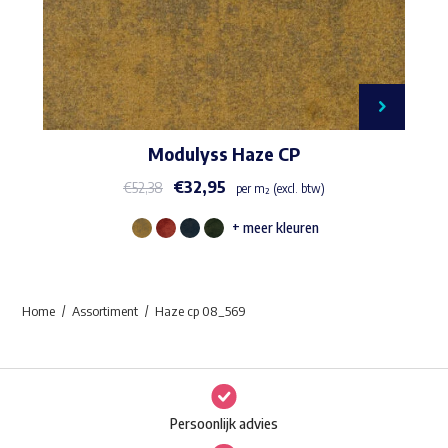
Modulyss Haze CP
€
32,95
€
52,38
per m² (excl. btw)
+ meer kleuren
Dit
product
heeft
Home
Assortiment
Haze cp 08_569
meerdere
variaties.
Deze
optie
Persoonlijk advies
kan