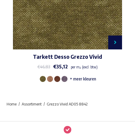
Tarkett Desso Grezzo Vivid
€
35,12
€
46,83
per m² (excl. btw)
+ meer kleuren
Dit
product
heeft
Home
Assortiment
Grezzo Vivid AD05 8842
meerdere
variaties.
Deze
optie