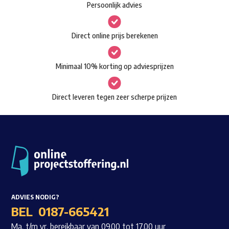
Persoonlijk advies
kan
Waar ben je naar op zoek?
gekozen
Direct online prijs berekenen
worden
op
Minimaal 10% korting op adviesprijzen
de
productpagina
Direct leveren tegen zeer scherpe prijzen
ADVIES NODIG?
BEL
0187-665421
Ma. t/m vr. bereikbaar van 09.00 tot 17.00 uur