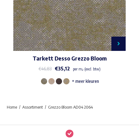
Tarkett Desso Grezzo Bloom
€
35,12
€
46,83
per m² (excl. btw)
+ meer kleuren
Dit
product
heeft
Home
Assortiment
Grezzo Bloom AD04 2064
meerdere
variaties.
Deze
optie