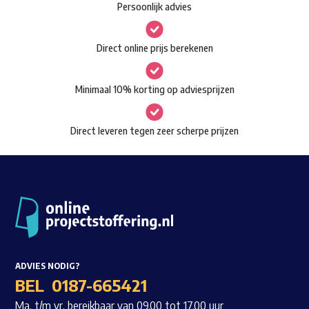
Persoonlijk advies
kan
Waar ben je naar op zoek?
gekozen
Direct online prijs berekenen
worden
op
Minimaal 10% korting op adviesprijzen
de
productpagina
Direct leveren tegen zeer scherpe prijzen
ADVIES NODIG?
BEL
0187-665421
Ma. t/m vr. bereikbaar van 09.00 tot 17.00 uur