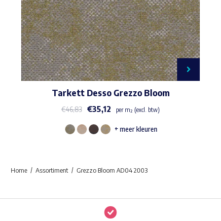
Tarkett Desso Grezzo Bloom
€
35,12
€
46,83
per m² (excl. btw)
+ meer kleuren
Dit
product
heeft
Home
Assortiment
Grezzo Bloom AD04 2003
meerdere
variaties.
Deze
optie