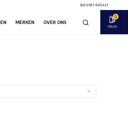
Bel
0187-665421
0
GEN
MERKEN
OVER ONS
STALEN