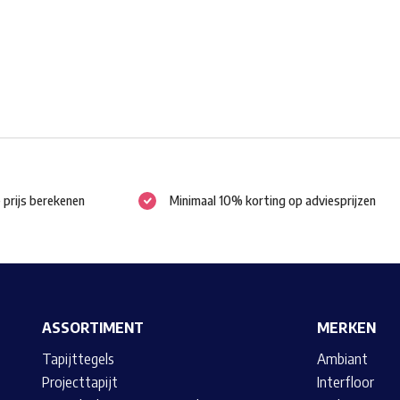
gekozen
worden
op
de
productpagina
e prijs berekenen
Minimaal 10% korting op adviesprijzen
ASSORTIMENT
MERKEN
Tapijttegels
Ambiant
Projecttapijt
Interfloor