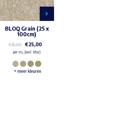
BLOQ Grain (25 x
100cm)
€
25,00
€
35,00
per m² (excl. btw)
Dit
+ meer kleuren
product
heeft
meerdere
variaties.
Waar ben je naar op zoek?
Deze
optie
kan