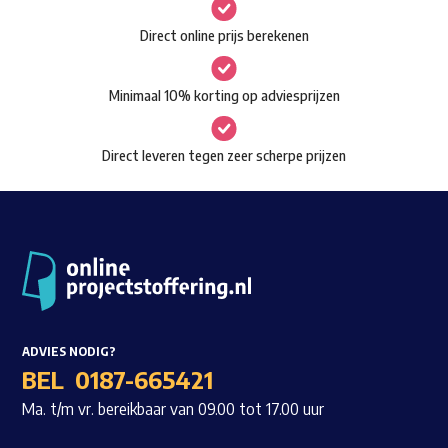
gekozen
Waar ben je naar op zoek?
Direct online prijs berekenen
worden
op
Minimaal 10% korting op adviesprijzen
de
productpagina
Direct leveren tegen zeer scherpe prijzen
ADVIES NODIG?
BEL
0187-665421
Ma. t/m vr. bereikbaar van 09.00 tot 17.00 uur