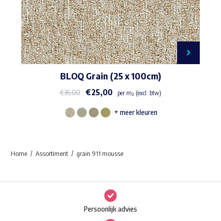
BLOQ Grain (25 x 100cm)
€
25,00
€
35,00
per m² (excl. btw)
+ meer kleuren
Dit
product
heeft
Home
Assortiment
grain 911 mousse
meerdere
variaties.
Deze
optie
Persoonlijk advies
kan