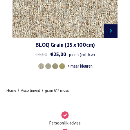
BLOQ Grain (25 x 100cm)
€
25,00
€
35,00
per m² (excl. btw)
+ meer kleuren
Dit
product
heeft
Home
Assortiment
grain 617 moss
meerdere
variaties.
Deze
optie
Persoonlijk advies
kan