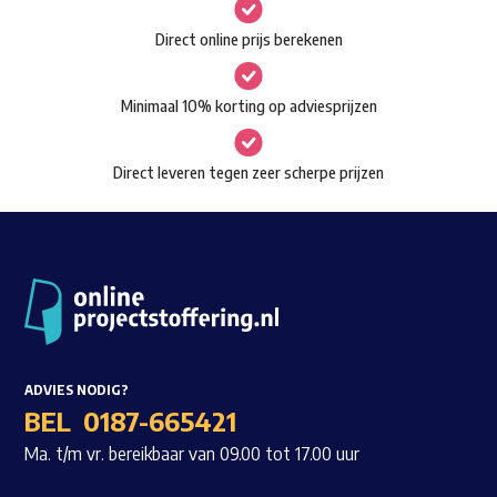
gekozen
Waar ben je naar op zoek?
Direct online prijs berekenen
worden
op
Minimaal 10% korting op adviesprijzen
de
productpagina
Direct leveren tegen zeer scherpe prijzen
ADVIES NODIG?
BEL
0187-665421
Ma. t/m vr. bereikbaar van 09.00 tot 17.00 uur