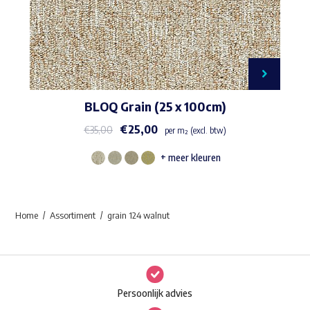
BLOQ Grain (25 x 100cm)
€
25,00
€
35,00
per m² (excl. btw)
+ meer kleuren
Dit
product
heeft
Home
Assortiment
grain 124 walnut
meerdere
variaties.
Deze
optie
Persoonlijk advies
kan