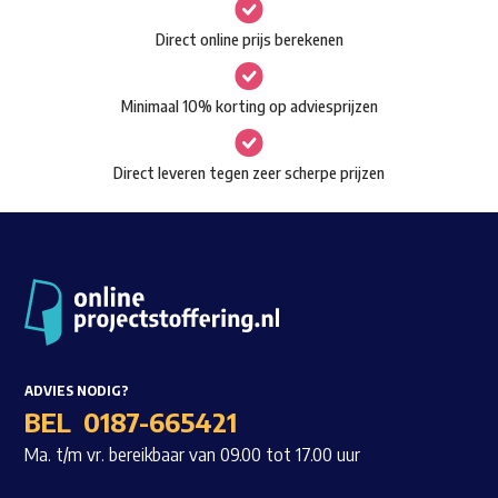
gekozen
Waar ben je naar op zoek?
Direct online prijs berekenen
worden
op
Minimaal 10% korting op adviesprijzen
de
productpagina
Direct leveren tegen zeer scherpe prijzen
ADVIES NODIG?
BEL
0187-665421
Ma. t/m vr. bereikbaar van 09.00 tot 17.00 uur