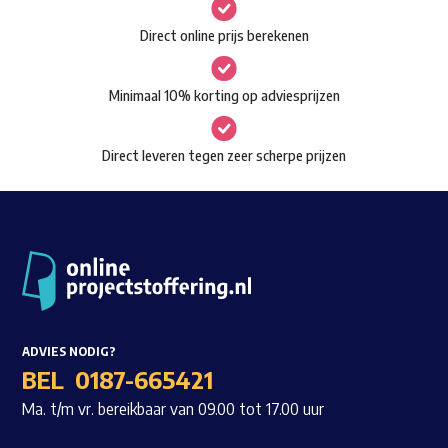
gekozen
Waar ben je naar op zoek?
Direct online prijs berekenen
worden
op
Minimaal 10% korting op adviesprijzen
de
productpagina
Direct leveren tegen zeer scherpe prijzen
ADVIES NODIG?
BEL
0187-665421
Ma. t/m vr. bereikbaar van 09.00 tot 17.00 uur