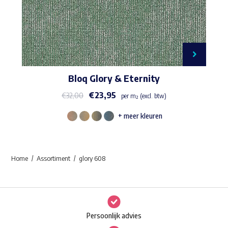
Bloq Glory & Eternity
€
23,95
€
32,00
per m² (excl. btw)
+ meer kleuren
Dit
product
heeft
Home
Assortiment
glory 608
meerdere
variaties.
Deze
optie
Persoonlijk advies
kan