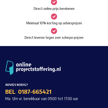
gekozen
Waar ben je naar op zoek?
Direct online prijs berekenen
worden
op
Minimaal 10% korting op adviesprijzen
de
productpagina
Direct leveren tegen zeer scherpe prijzen
ADVIES NODIG?
BEL
0187-665421
Ma. t/m vr. bereikbaar van 09.00 tot 17.00 uur