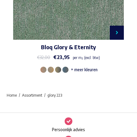
Bloq Glory & Eternity
€
23,95
€
32,00
per m² (excl. btw)
+ meer kleuren
Dit
product
heeft
Home
Assortiment
glory 223
meerdere
variaties.
Deze
optie
Persoonlijk advies
kan